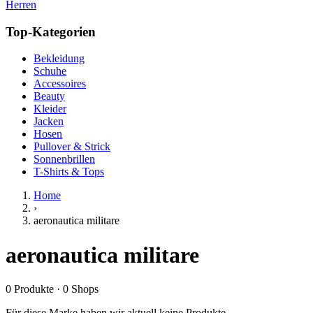
Herren
Top-Kategorien
Bekleidung
Schuhe
Accessoires
Beauty
Kleider
Jacken
Hosen
Pullover & Strick
Sonnenbrillen
T-Shirts & Tops
Home
›
aeronautica militare
aeronautica militare
0
Produkte
·
0
Shops
Für diese Marke haben wir aktuell keine Produkte.