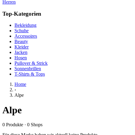
Herren
Top-Kategorien
Bekleidung
Schuhe
Accessoires
Beauty
Kleider
Jacken
Hosen
Pullover & Strick
Sonnenbrillen
T-Shirts & Tops
Home
›
Alpe
Alpe
0
Produkte
·
0
Shops
Für diese Marke haben wir aktuell keine Produkte.