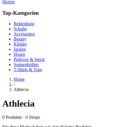
Herren
Top-Kategorien
Bekleidung
Schuhe
Accessoires
Beauty
Kleider
Jacken
Hosen
Pullover & Strick
Sonnenbrillen
T-Shirts & Tops
Home
›
Athlecia
Athlecia
0
Produkte
·
0
Shops
Für diese Marke haben wir aktuell keine Produkte.