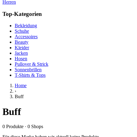
Herren
Top-Kategorien
Bekleidung
Schuhe
Accessoires
Beauty
Kleider
Jacken
Hosen
Pullover & Strick
Sonnenbrillen
T-Shirts & Tops
Home
›
Buff
Buff
0
Produkte
·
0
Shops
Für diese Marke haben wir aktuell keine Produkte.