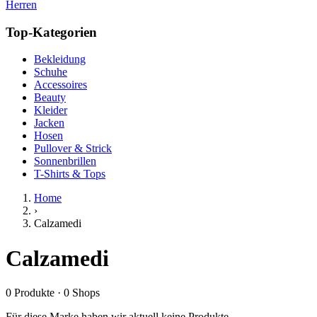
Herren
Top-Kategorien
Bekleidung
Schuhe
Accessoires
Beauty
Kleider
Jacken
Hosen
Pullover & Strick
Sonnenbrillen
T-Shirts & Tops
Home
›
Calzamedi
Calzamedi
0
Produkte
·
0
Shops
Für diese Marke haben wir aktuell keine Produkte.