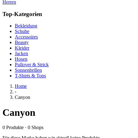
Herren
Top-Kategorien
Bekleidung
Schuhe
Accessoires
Beauty
Kleider
Jacken
Hosen
Pullover & Strick
Sonnenbrillen
T-Shirts & Tops
Home
›
Canyon
Canyon
0
Produkte
·
0
Shops
Für diese Marke haben wir aktuell keine Produkte.