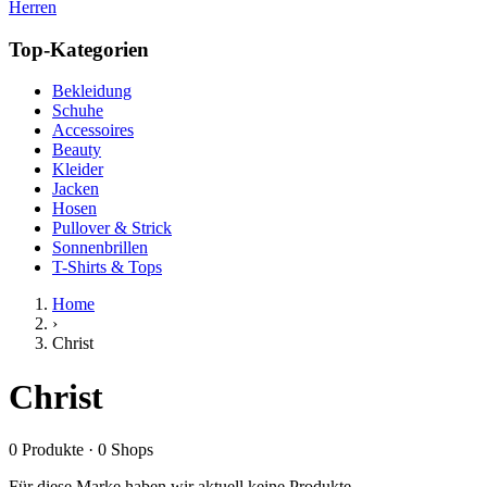
Herren
Top-Kategorien
Bekleidung
Schuhe
Accessoires
Beauty
Kleider
Jacken
Hosen
Pullover & Strick
Sonnenbrillen
T-Shirts & Tops
Home
›
Christ
Christ
0
Produkte
·
0
Shops
Für diese Marke haben wir aktuell keine Produkte.