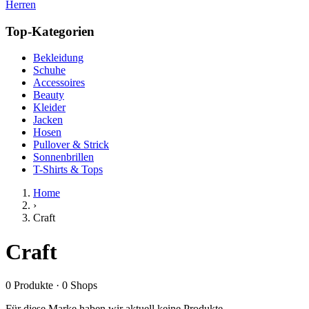
Herren
Top-Kategorien
Bekleidung
Schuhe
Accessoires
Beauty
Kleider
Jacken
Hosen
Pullover & Strick
Sonnenbrillen
T-Shirts & Tops
Home
›
Craft
Craft
0
Produkte
·
0
Shops
Für diese Marke haben wir aktuell keine Produkte.