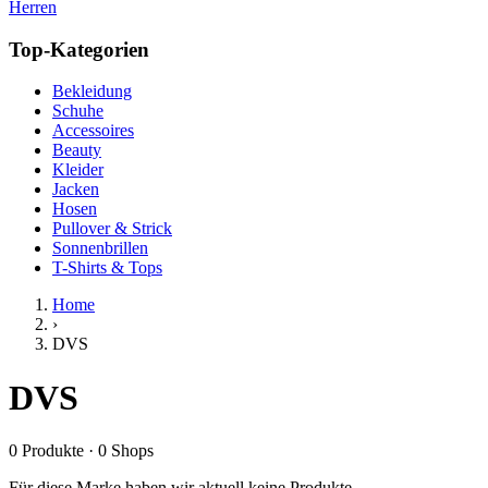
Herren
Top-Kategorien
Bekleidung
Schuhe
Accessoires
Beauty
Kleider
Jacken
Hosen
Pullover & Strick
Sonnenbrillen
T-Shirts & Tops
Home
›
DVS
DVS
0
Produkte
·
0
Shops
Für diese Marke haben wir aktuell keine Produkte.