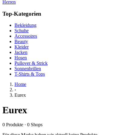
Herren
Top-Kategorien
Bekleidung
Schuhe
Accessoires
Beauty
Kleider
Jacken
Hosen
Pullover & Strick
Sonnenbrillen
T-Shirts & Tops
Home
›
Eurex
Eurex
0
Produkte
·
0
Shops
Für diese Marke haben wir aktuell keine Produkte.