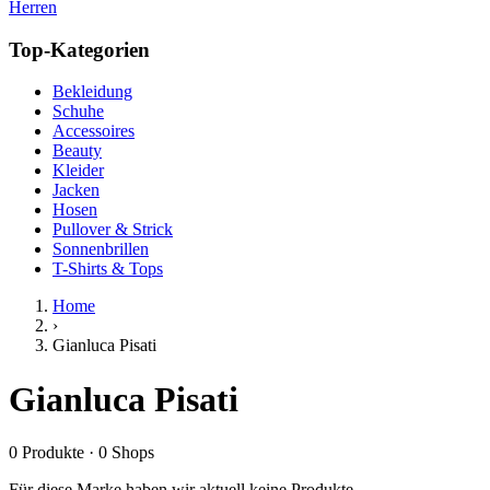
Herren
Top-Kategorien
Bekleidung
Schuhe
Accessoires
Beauty
Kleider
Jacken
Hosen
Pullover & Strick
Sonnenbrillen
T-Shirts & Tops
Home
›
Gianluca Pisati
Gianluca Pisati
0
Produkte
·
0
Shops
Für diese Marke haben wir aktuell keine Produkte.