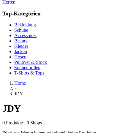
Herren
Top-Kategorien
Bekleidung
Schuhe
Accessoires
Beauty
Kleider
Jacken
Hosen
Pullover & Strick
Sonnenbrillen
T-Shirts & Tops
Home
›
JDY
JDY
0
Produkte
·
0
Shops
Für diese Marke haben wir aktuell keine Produkte.