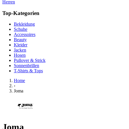
Herren
Top-Kategorien
Bekleidung
Schuhe
Accessoires
Beauty
Kleider
Jacken
Hosen
Pullover & Strick
Sonnenbrillen
T-Shirts & Tops
Home
›
Joma
Joma