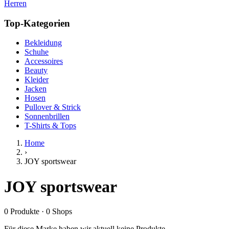
Herren
Top-Kategorien
Bekleidung
Schuhe
Accessoires
Beauty
Kleider
Jacken
Hosen
Pullover & Strick
Sonnenbrillen
T-Shirts & Tops
Home
›
JOY sportswear
JOY sportswear
0
Produkte
·
0
Shops
Für diese Marke haben wir aktuell keine Produkte.