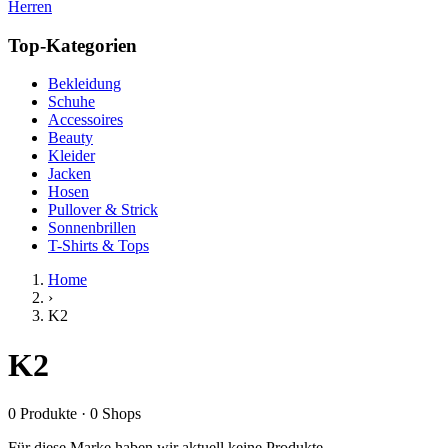
Herren
Top-Kategorien
Bekleidung
Schuhe
Accessoires
Beauty
Kleider
Jacken
Hosen
Pullover & Strick
Sonnenbrillen
T-Shirts & Tops
Home
›
K2
K2
0
Produkte
·
0
Shops
Für diese Marke haben wir aktuell keine Produkte.