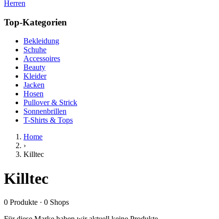
Herren
Top-Kategorien
Bekleidung
Schuhe
Accessoires
Beauty
Kleider
Jacken
Hosen
Pullover & Strick
Sonnenbrillen
T-Shirts & Tops
Home
›
Killtec
Killtec
0
Produkte
·
0
Shops
Für diese Marke haben wir aktuell keine Produkte.