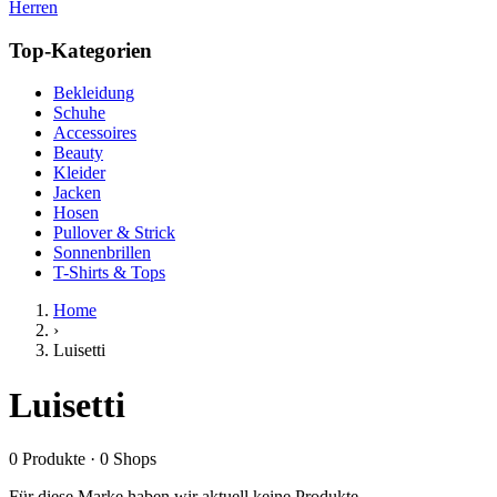
Herren
Top-Kategorien
Bekleidung
Schuhe
Accessoires
Beauty
Kleider
Jacken
Hosen
Pullover & Strick
Sonnenbrillen
T-Shirts & Tops
Home
›
Luisetti
Luisetti
0
Produkte
·
0
Shops
Für diese Marke haben wir aktuell keine Produkte.