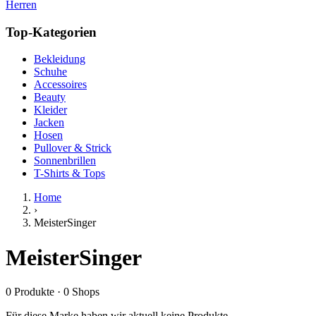
Herren
Top-Kategorien
Bekleidung
Schuhe
Accessoires
Beauty
Kleider
Jacken
Hosen
Pullover & Strick
Sonnenbrillen
T-Shirts & Tops
Home
›
MeisterSinger
MeisterSinger
0
Produkte
·
0
Shops
Für diese Marke haben wir aktuell keine Produkte.