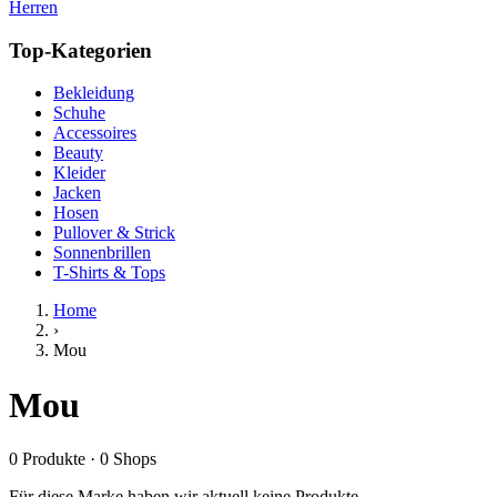
Herren
Top-Kategorien
Bekleidung
Schuhe
Accessoires
Beauty
Kleider
Jacken
Hosen
Pullover & Strick
Sonnenbrillen
T-Shirts & Tops
Home
›
Mou
Mou
0
Produkte
·
0
Shops
Für diese Marke haben wir aktuell keine Produkte.