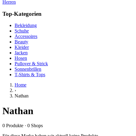
Herren
Top-Kategorien
Bekleidung
Schuhe
Accessoires
Beauty
Kleider
Jacken
Hosen
Pullover & Strick
Sonnenbrillen
T-Shirts & Tops
Home
›
Nathan
Nathan
0
Produkte
·
0
Shops
Für diese Marke haben wir aktuell keine Produkte.