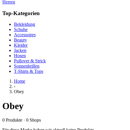
Herren
Top-Kategorien
Bekleidung
Schuhe
Accessoires
Beauty
Kleider
Jacken
Hosen
Pullover & Strick
Sonnenbrillen
T-Shirts & Tops
Home
›
Obey
Obey
0
Produkte
·
0
Shops
Für diese Marke haben wir aktuell keine Produkte.