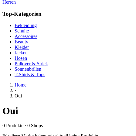
Herren
Top-Kategorien
Bekleidung
Schuhe
Accessoires
Beauty
Kleider
Jacken
Hosen
Pullover & Strick
Sonnenbrillen
T-Shirts & Tops
Home
›
Oui
Oui
0
Produkte
·
0
Shops
Für diese Marke haben wir aktuell keine Produkte.