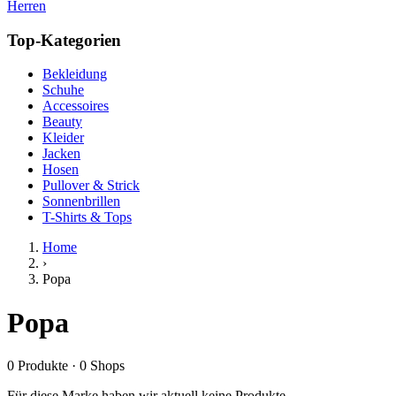
Herren
Top-Kategorien
Bekleidung
Schuhe
Accessoires
Beauty
Kleider
Jacken
Hosen
Pullover & Strick
Sonnenbrillen
T-Shirts & Tops
Home
›
Popa
Popa
0
Produkte
·
0
Shops
Für diese Marke haben wir aktuell keine Produkte.