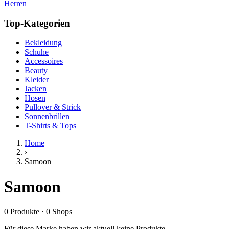
Herren
Top-Kategorien
Bekleidung
Schuhe
Accessoires
Beauty
Kleider
Jacken
Hosen
Pullover & Strick
Sonnenbrillen
T-Shirts & Tops
Home
›
Samoon
Samoon
0
Produkte
·
0
Shops
Für diese Marke haben wir aktuell keine Produkte.