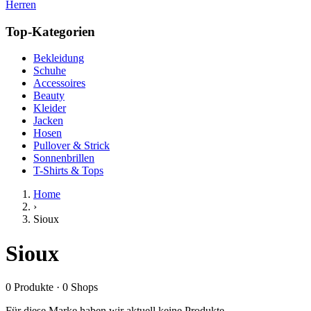
Herren
Top-Kategorien
Bekleidung
Schuhe
Accessoires
Beauty
Kleider
Jacken
Hosen
Pullover & Strick
Sonnenbrillen
T-Shirts & Tops
Home
›
Sioux
Sioux
0
Produkte
·
0
Shops
Für diese Marke haben wir aktuell keine Produkte.