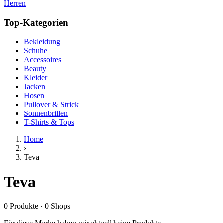
Herren
Top-Kategorien
Bekleidung
Schuhe
Accessoires
Beauty
Kleider
Jacken
Hosen
Pullover & Strick
Sonnenbrillen
T-Shirts & Tops
Home
›
Teva
Teva
0
Produkte
·
0
Shops
Für diese Marke haben wir aktuell keine Produkte.