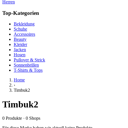
Herren
Top-Kategorien
Bekleidung
Schuhe
Accessoires
Beauty
Kleider
Jacken
Hosen
Pullover & Strick
Sonnenbrillen
T-Shirts & Tops
Home
›
Timbuk2
Timbuk2
0
Produkte
·
0
Shops
Für diese Marke haben wir aktuell keine Produkte.