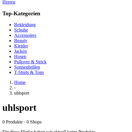
Herren
Top-Kategorien
Bekleidung
Schuhe
Accessoires
Beauty
Kleider
Jacken
Hosen
Pullover & Strick
Sonnenbrillen
T-Shirts & Tops
Home
›
uhlsport
uhlsport
0
Produkte
·
0
Shops
Für diese Marke haben wir aktuell keine Produkte.