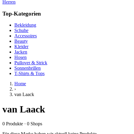
Herren
Top-Kategorien
Bekleidung
Schuhe
Accessoires
Beauty
Kleider
Jacken
Hosen
Pullover & Strick
Sonnenbrillen
T-Shirts & Tops
Home
›
van Laack
van Laack
0
Produkte
·
0
Shops
Für diese Marke haben wir aktuell keine Produkte.