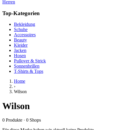
Herren
Top-Kategorien
Bekleidung
Schuhe
Accessoires
Beauty
Kleider
Jacken
Hosen
Pullover & Strick
Sonnenbrillen
T-Shirts & Tops
Home
›
Wilson
Wilson
0
Produkte
·
0
Shops
Für diese Marke haben wir aktuell keine Produkte.