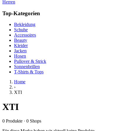
Herren
Top-Kategorien
Bekleidung
Schuhe
Accessoires
Beauty
Kleider
Jacken
Hosen
Pullover & Strick
Sonnenbrillen
T-Shirts & Tops
Home
›
XTI
XTI
0
Produkte
·
0
Shops
Für diese Marke haben wir aktuell keine Produkte.