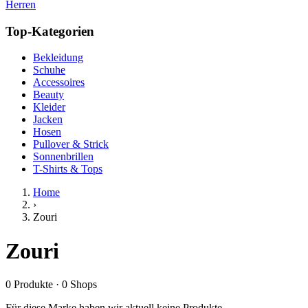
Herren
Top-Kategorien
Bekleidung
Schuhe
Accessoires
Beauty
Kleider
Jacken
Hosen
Pullover & Strick
Sonnenbrillen
T-Shirts & Tops
Home
›
Zouri
Zouri
0
Produkte
·
0
Shops
Für diese Marke haben wir aktuell keine Produkte.