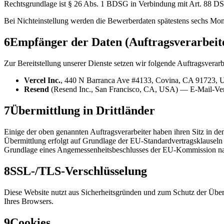
Rechtsgrundlage ist § 26 Abs. 1 BDSG in Verbindung mit Art. 88 
Bei Nichteinstellung werden die Bewerberdaten spätestens sechs Mon
6
Empfänger der Daten (Auftragsverarbeit
Zur Bereitstellung unserer Dienste setzen wir folgende Auftragsvera
Vercel Inc.
, 440 N Barranca Ave #4133, Covina, CA 91723, US
Resend
(Resend Inc., San Francisco, CA, USA) — E-Mail-Versa
7
Übermittlung in Drittländer
Einige der oben genannten Auftragsverarbeiter haben ihren Sitz in den
Übermittlung erfolgt auf Grundlage der EU-Standardvertragsklausel
Grundlage eines Angemessenheitsbeschlusses der EU-Kommission 
8
SSL-/TLS-Verschlüsselung
Diese Website nutzt aus Sicherheitsgründen und zum Schutz der Übert
Ihres Browsers.
9
Cookies