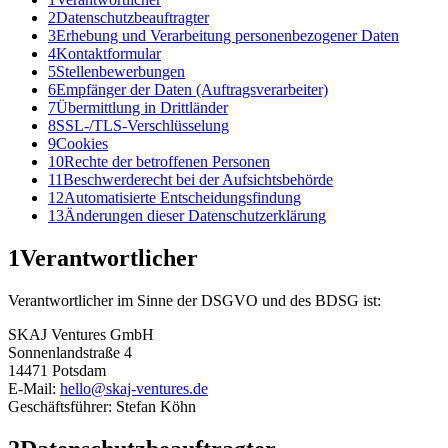
2
Datenschutzbeauftragter
3
Erhebung und Verarbeitung personenbezogener Daten
4
Kontaktformular
5
Stellenbewerbungen
6
Empfänger der Daten (Auftragsverarbeiter)
7
Übermittlung in Drittländer
8
SSL-/TLS-Verschlüsselung
9
Cookies
10
Rechte der betroffenen Personen
11
Beschwerderecht bei der Aufsichtsbehörde
12
Automatisierte Entscheidungsfindung
13
Änderungen dieser Datenschutzerklärung
1
Verantwortlicher
Verantwortlicher im Sinne der DSGVO und des BDSG ist:
SKAJ Ventures GmbH
Sonnenlandstraße 4
14471 Potsdam
E-Mail:
hello@skaj-ventures.de
Geschäftsführer: Stefan Köhn