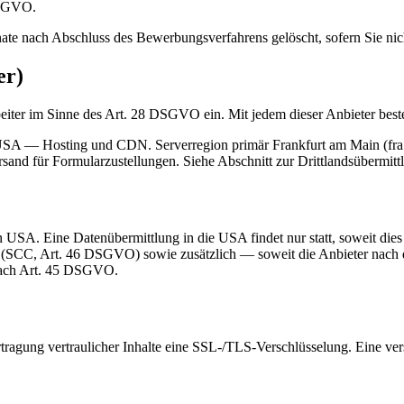
DSGVO.
ate nach Abschluss des Bewerbungsverfahrens gelöscht, sofern Sie nic
er)
rbeiter im Sinne des Art. 28 DSGVO ein. Mit jedem dieser Anbieter best
A — Hosting und CDN. Serverregion primär Frankfurt am Main (fra1).
nd für Formularzustellungen. Siehe Abschnitt zur Drittlandsübermitt
 USA. Eine Datenübermittlung in die USA findet nur statt, soweit dies f
n (SCC, Art. 46 DSGVO) sowie zusätzlich — soweit die Anbieter nach
nach Art. 45 DSGVO.
ragung vertraulicher Inhalte eine SSL-/TLS-Verschlüsselung. Eine vers