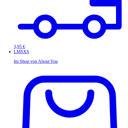
3,95 €
L
M
S
XS
Im Shop von
About You