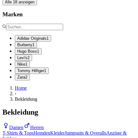
Alle 18 anzeigen
Marken
Adidas Originals
1
Burberry
1
Hugo Boss
1
Levi's
2
Nike
1
Tommy Hilfiger
1
Zara
2
Home
›
Bekleidung
Bekleidung
Damen
Herren
T-Shirts & Tops
Hemden
Kleider
Jumpsuits & Overalls
Anzüge &