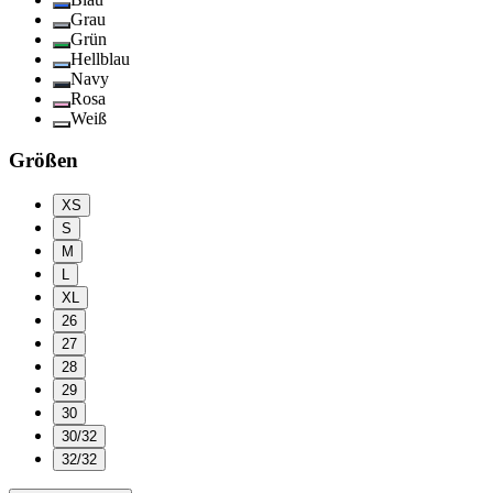
Grau
Grün
Hellblau
Navy
Rosa
Weiß
Größen
XS
S
M
L
XL
26
27
28
29
30
30/32
32/32