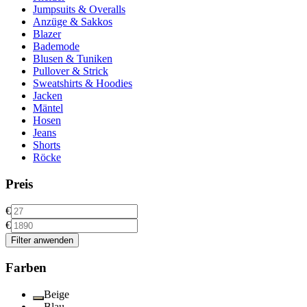
Jumpsuits & Overalls
Anzüge & Sakkos
Blazer
Bademode
Blusen & Tuniken
Pullover & Strick
Sweatshirts & Hoodies
Jacken
Mäntel
Hosen
Jeans
Shorts
Röcke
Preis
€
€
Filter anwenden
Farben
Beige
Blau