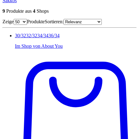
Sakkos
9
Produkte
aus
4
Shops
Zeige
Produkte
Sortieren:
30/32
32/32
34/34
36/34
Im Shop von
About You