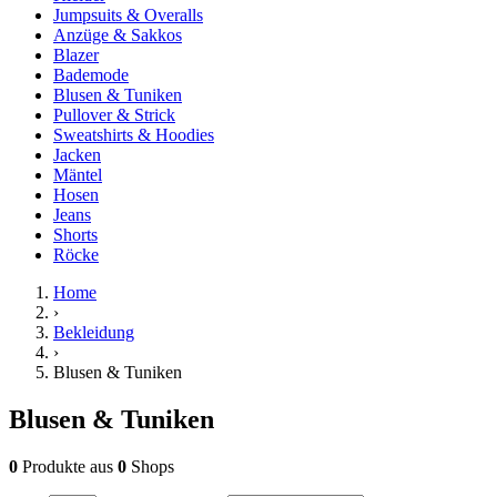
Jumpsuits & Overalls
Anzüge & Sakkos
Blazer
Bademode
Blusen & Tuniken
Pullover & Strick
Sweatshirts & Hoodies
Jacken
Mäntel
Hosen
Jeans
Shorts
Röcke
Home
›
Bekleidung
›
Blusen & Tuniken
Blusen & Tuniken
0
Produkte
aus
0
Shops