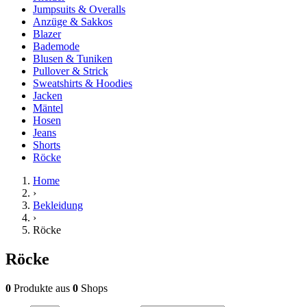
Jumpsuits & Overalls
Anzüge & Sakkos
Blazer
Bademode
Blusen & Tuniken
Pullover & Strick
Sweatshirts & Hoodies
Jacken
Mäntel
Hosen
Jeans
Shorts
Röcke
Home
›
Bekleidung
›
Röcke
Röcke
0
Produkte
aus
0
Shops