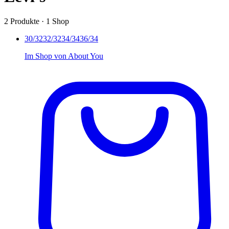
2
Produkte
·
1
Shop
30/32
32/32
34/34
36/34
Im Shop von
About You