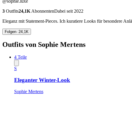
@
sophie.luxe
3
Outfits
24,1K
Abonnenten
Dabei seit 2022
Eleganz mit Statement-Pieces. Ich kuratiere Looks für besondere Anläs
Folgen
·
24,1K
Outfits von Sophie Mertens
4
Teile
S
Eleganter Winter-Look
Sophie Mertens