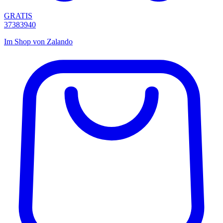
GRATIS
37
38
39
40
Im Shop von
Zalando