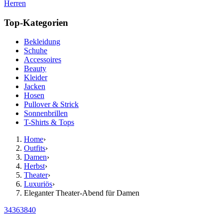
Herren
Top-Kategorien
Bekleidung
Schuhe
Accessoires
Beauty
Kleider
Jacken
Hosen
Pullover & Strick
Sonnenbrillen
T-Shirts & Tops
Home
›
Outfits
›
Damen
›
Herbst
›
Theater
›
Luxuriös
›
Eleganter Theater-Abend für Damen
34
36
38
40