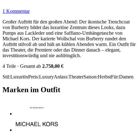
1 Kommentar
Großer Auftritt für den großen Abend: Der ikonische Trenchcoat
von Burberry bildet das luxuriöse Zentrum dieses Looks, dazu
Pumps aus Lackleder und eine Saffiano-Umhängetasche von
Michael Kors. Der karierte Wollschal von Burberry rundet den
Auftritt stilvoll ab und hält an kühlen Abenden warm. Ein Outfit für
das Theater, die Premiere oder das Dinner danach – elegant,
investitionswürdig und nie aufdringlich.
4 Teile · Gesamt ab
2.758,00 €
Stil
:
Luxuriös
Preis
:
Luxury
Anlass
:
Theater
Saison
:
Herbst
Für
:
Damen
Marken im Outfit