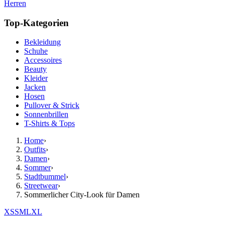
Herren
Top-Kategorien
Bekleidung
Schuhe
Accessoires
Beauty
Kleider
Jacken
Hosen
Pullover & Strick
Sonnenbrillen
T-Shirts & Tops
Home
›
Outfits
›
Damen
›
Sommer
›
Stadtbummel
›
Streetwear
›
Sommerlicher City-Look für Damen
XS
S
M
L
XL