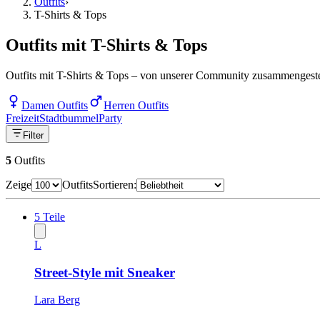
Outfits
›
T-Shirts & Tops
Outfits mit T-Shirts & Tops
Outfits mit T-Shirts & Tops – von unserer Community zusammengestell
Damen Outfits
Herren Outfits
Freizeit
Stadtbummel
Party
Filter
5
Outfits
Zeige
Outfits
Sortieren:
5
Teile
L
Street-Style mit Sneaker
Lara Berg