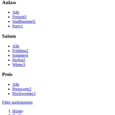
Anlass
Alle
Freizeit
3
Stadtbummel
1
Party
1
Saison
Alle
Frühling
2
Sommer
4
Herbst
2
Winter
3
Preis
Alle
Preiswerte
2
Hochwertige
3
Filter zurücksetzen
Home
›