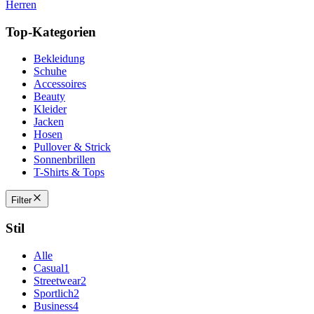
Herren
Top-Kategorien
Bekleidung
Schuhe
Accessoires
Beauty
Kleider
Jacken
Hosen
Pullover & Strick
Sonnenbrillen
T-Shirts & Tops
Filter
Stil
Alle
Casual
1
Streetwear
2
Sportlich
2
Business
4