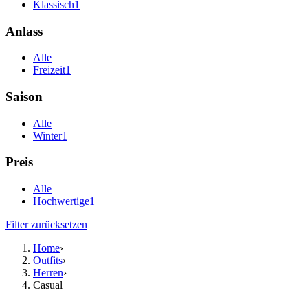
Klassisch
1
Anlass
Alle
Freizeit
1
Saison
Alle
Winter
1
Preis
Alle
Hochwertige
1
Filter zurücksetzen
Home
›
Outfits
›
Herren
›
Casual