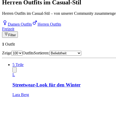
Herren Outfits im Casual-Stil
Herren Outfits im Casual-Stil – von unserer Community zusammengeste
Damen Outfits
Herren Outfits
Freizeit
Filter
1
Outfit
Zeige
Outfits
Sortieren:
5
Teile
L
Streetwear-Look für den Winter
Lara Berg