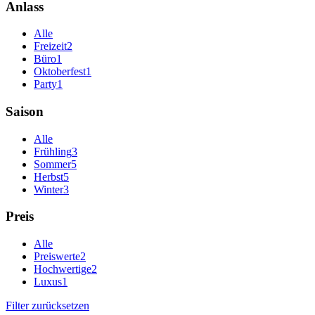
Anlass
Alle
Freizeit
2
Büro
1
Oktoberfest
1
Party
1
Saison
Alle
Frühling
3
Sommer
5
Herbst
5
Winter
3
Preis
Alle
Preiswerte
2
Hochwertige
2
Luxus
1
Filter zurücksetzen