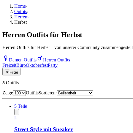
Home
›
Outfits
›
Herren
›
Herbst
Herren Outfits für Herbst
Herren Outfits für Herbst – von unserer Community zusammengestellt 
Damen Outfits
Herren Outfits
Freizeit
Büro
Oktoberfest
Party
Filter
5
Outfits
Zeige
Outfits
Sortieren:
5
Teile
L
Street-Style mit Sneaker