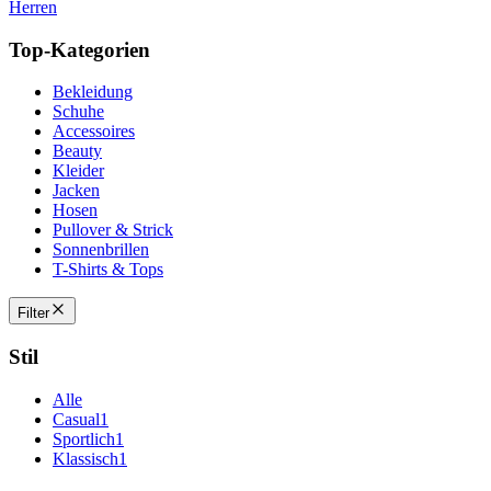
Herren
Top-Kategorien
Bekleidung
Schuhe
Accessoires
Beauty
Kleider
Jacken
Hosen
Pullover & Strick
Sonnenbrillen
T-Shirts & Tops
Filter
Stil
Alle
Casual
1
Sportlich
1
Klassisch
1