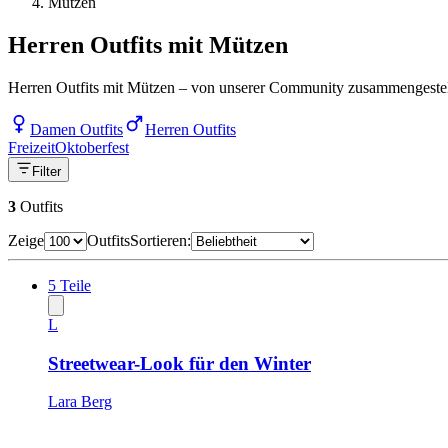
Mützen
Herren Outfits mit Mützen
Herren Outfits mit Mützen – von unserer Community zusammengestellt 
Damen Outfits
Herren Outfits
Freizeit
Oktoberfest
Filter
3
Outfits
Zeige
Outfits
Sortieren:
5
Teile
L
Streetwear-Look für den Winter
Lara Berg