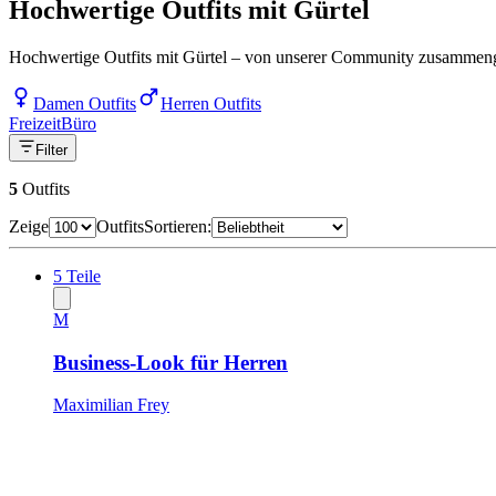
Hochwertige Outfits mit Gürtel
Hochwertige Outfits mit Gürtel – von unserer Community zusammengest
Damen Outfits
Herren Outfits
Freizeit
Büro
Filter
5
Outfits
Zeige
Outfits
Sortieren:
5
Teile
M
Business-Look für Herren
Maximilian Frey