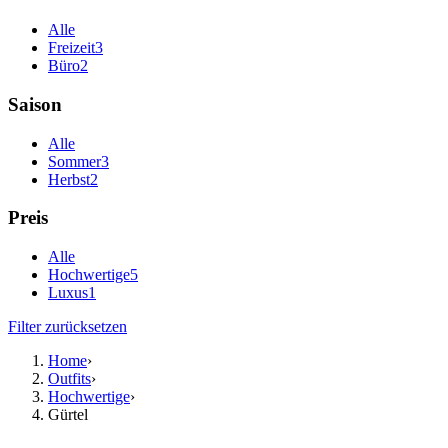
Alle
Freizeit
3
Büro
2
Saison
Alle
Sommer
3
Herbst
2
Preis
Alle
Hochwertige
5
Luxus
1
Filter zurücksetzen
Home
›
Outfits
›
Hochwertige
›
Gürtel