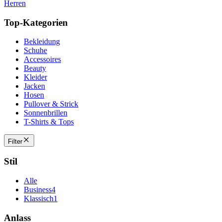
Herren
Top-Kategorien
Bekleidung
Schuhe
Accessoires
Beauty
Kleider
Jacken
Hosen
Pullover & Strick
Sonnenbrillen
T-Shirts & Tops
Filter
Stil
Alle
Business
4
Klassisch
1
Anlass