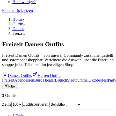
Hochwertige
2
Filter zurücksetzen
Home
›
Outfits
›
Damen
›
Freizeit
Freizeit Damen Outfits
Freizeit Damen Outfits – von unserer Community zusammengestellt
und sofort nachshoppbar. Verfeinere die Auswahl über die Filter und
shoppe jedes Teil direkt im jeweiligen Shop.
Damen Outfits
Herren Outfits
Freizeit
Abendessen
Büro
Theater
Brunch
Stadtbummel
Oktoberfest
Part
Filter
3
Outfits
Zeige
Outfits
Sortieren:
5
Teile