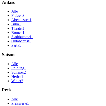
Anlass
Alle
Freizeit
3
Abendessen
1
Büro
1
Theater
1
Brunch
1
Stadtbummel
1
Oktoberfest
1
Party
1
Saison
Alle
Frühling
1
Sommer
2
Herbst
1
Winter
2
Preis
Alle
Preiswerte
1