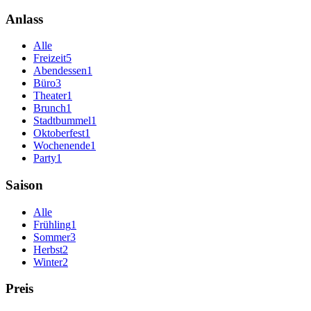
Anlass
Alle
Freizeit
5
Abendessen
1
Büro
3
Theater
1
Brunch
1
Stadtbummel
1
Oktoberfest
1
Wochenende
1
Party
1
Saison
Alle
Frühling
1
Sommer
3
Herbst
2
Winter
2
Preis