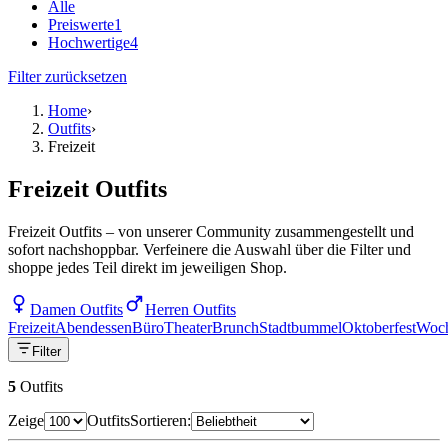
Alle
Preiswerte
1
Hochwertige
4
Filter zurücksetzen
Home
›
Outfits
›
Freizeit
Freizeit Outfits
Freizeit Outfits – von unserer Community zusammengestellt und
sofort nachshoppbar. Verfeinere die Auswahl über die Filter und
shoppe jedes Teil direkt im jeweiligen Shop.
Damen Outfits
Herren Outfits
Freizeit
Abendessen
Büro
Theater
Brunch
Stadtbummel
Oktoberfest
Woc
Filter
5
Outfits
Zeige
Outfits
Sortieren: