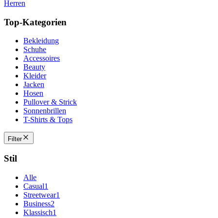
Herren
Top-Kategorien
Bekleidung
Schuhe
Accessoires
Beauty
Kleider
Jacken
Hosen
Pullover & Strick
Sonnenbrillen
T-Shirts & Tops
Filter
Stil
Alle
Casual
1
Streetwear
1
Business
2
Klassisch
1