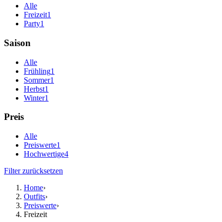
Alle
Freizeit
1
Party
1
Saison
Alle
Frühling
1
Sommer
1
Herbst
1
Winter
1
Preis
Alle
Preiswerte
1
Hochwertige
4
Filter zurücksetzen
Home
›
Outfits
›
Preiswerte
›
Freizeit