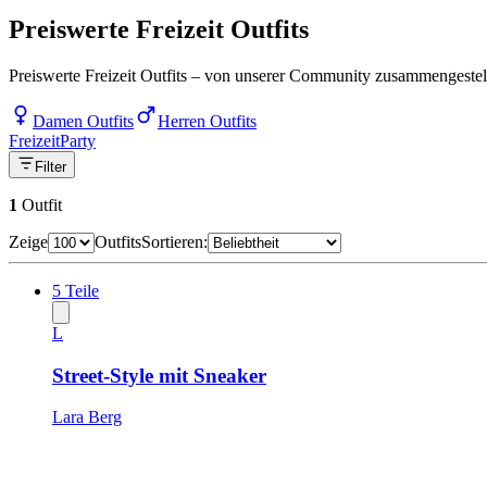
Preiswerte Freizeit Outfits
Preiswerte Freizeit Outfits – von unserer Community zusammengestellt
Damen Outfits
Herren Outfits
Freizeit
Party
Filter
1
Outfit
Zeige
Outfits
Sortieren:
5
Teile
L
Street-Style mit Sneaker
Lara Berg