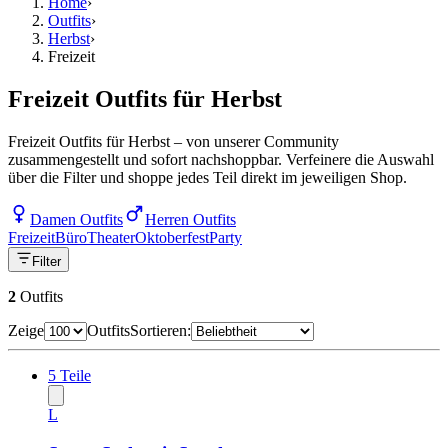
Home
›
Outfits
›
Herbst
›
Freizeit
Freizeit Outfits für Herbst
Freizeit Outfits für Herbst – von unserer Community
zusammengestellt und sofort nachshoppbar. Verfeinere die Auswahl
über die Filter und shoppe jedes Teil direkt im jeweiligen Shop.
Damen Outfits
Herren Outfits
Freizeit
Büro
Theater
Oktoberfest
Party
Filter
2
Outfits
Zeige
Outfits
Sortieren:
5
Teile
L