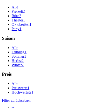
Alle
Freizeit
2
Büro
2
Theater
1
Oktoberfest
1
Party
1
Saison
Alle
Frühling
1
Sommer
3
Herbst
2
Winter
2
Preis
Alle
Preiswerte
1
Hochwertige
1
Filter zurücksetzen