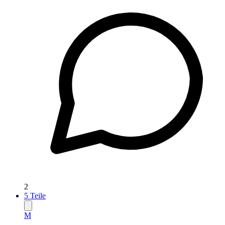
2
5
Teile
M