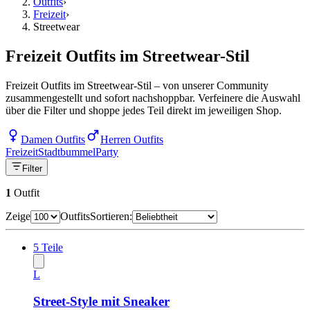
Outfits
›
Freizeit
›
Streetwear
Freizeit Outfits im Streetwear-Stil
Freizeit Outfits im Streetwear-Stil – von unserer Community
zusammengestellt und sofort nachshoppbar. Verfeinere die Auswahl
über die Filter und shoppe jedes Teil direkt im jeweiligen Shop.
Damen Outfits
Herren Outfits
Freizeit
Stadtbummel
Party
Filter
1
Outfit
Zeige
Outfits
Sortieren:
5
Teile
L
Street-Style mit Sneaker