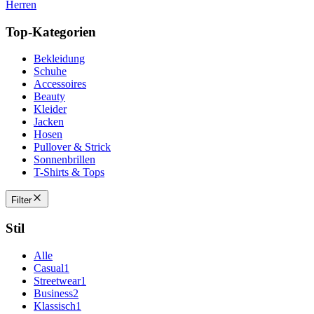
Herren
Top-Kategorien
Bekleidung
Schuhe
Accessoires
Beauty
Kleider
Jacken
Hosen
Pullover & Strick
Sonnenbrillen
T-Shirts & Tops
Filter
Stil
Alle
Casual
1
Streetwear
1
Business
2
Klassisch
1